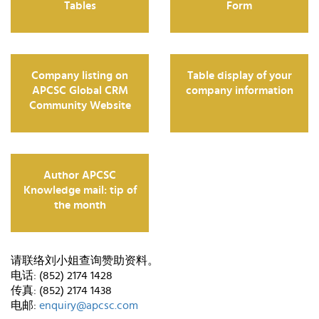
Tables
Form
Company listing on
Table display of your
APCSC Global CRM
company information
Community Website
Author APCSC
Knowledge mail: tip of
the month
请联络
刘小姐
查询赞助资料。
电话: (852) 2174 1428
传真: (852) 2174 1438
电邮:
enquiry@apcsc.com