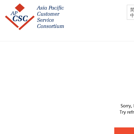
Sorry,
Try re